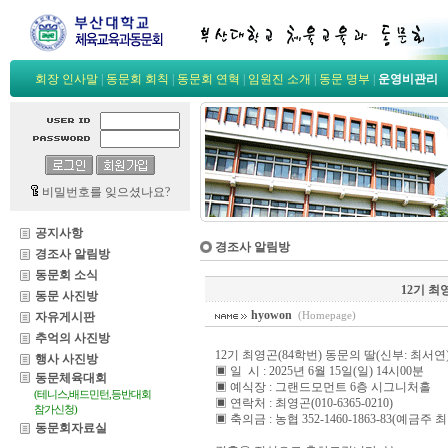
회장 인사말
|
동문회 회칙
|
동문회 연혁
|
임원진 소개
|
동문 명부
|
운영비관리
비밀번호를 잊으셨나요?
공지사항
경조사 알림방
경조사 알림방
동문회 소식
12기 최
동문 사진방
hyowon
자유게시판
(Homepage)
추억의 사진방
12기 최영곤(84학번) 동문의 딸(신부: 최서
행사 사진방
▣ 일 시 : 2025년 6월 15일(일) 14시00분
동문체육대회
▣ 예식장 : 그랜드모먼트 6층 시그니처홀
(테니스,배드민턴,등반대회
▣ 연락처 : 최영곤(010-6365-0210)
참가신청)
▣ 축의금 : 농협 352-1460-1863-83(예금주 
동문회자료실