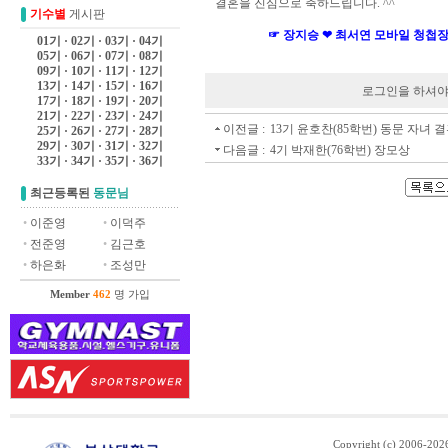
결혼을 진심으로 축하드립니다. ^^
기수별
게시판
☞ 장지승 ❤ 최서연 모바일 청첩장
01기
·
02기
·
03기
·
04기
05기
·
06기
·
07기
·
08기
09기
·
10기
·
11기
·
12기
13기
·
14기
·
15기
·
16기
로그인을 하셔야 
17기
·
18기
·
19기
·
20기
21기
·
22기
·
23기
·
24기
이전글 :
13기 윤호찬(85학번) 동문 자녀 
25기
·
26기
·
27기
·
28기
29기
·
30기
·
31기
·
32기
다음글 :
4기 박재한(76학번) 장모상
33기
·
34기
·
35기
·
36기
최근등록된
동문님
•
이준영
•
이덕주
•
전준영
•
김근호
•
하은화
•
조성만
Member
462
명 가입
Copyright (c) 2006-20