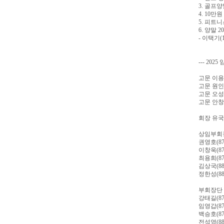
3. 골프
4. 10
5. 피트
6. 양말
- 이택기
--- 2025 
고문 이용환(
고문 원인성(
고문 오성관(
고문 안창석(
회장 유국종(
상임부회
권영호(87)
이창욱(87)
최용희(87)
김상국(88)
정한성(88)
부회장단
강태길(87)
임영갑(87)
백승호(87)
전석영(88)