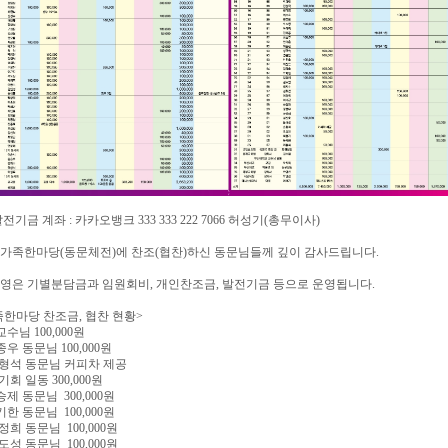
전기금 계좌 : 카카오뱅크 333 333 222 7066 허성기(총무이사)
동문가족한마당(동문체전)에 찬조(협찬)하신 동문님들께 깊이 감사드립니다.
영은 기별분담금과 임원회비, 개인찬조금, 발전기금 등으로 운영됩니다.
한마당 찬조금, 협찬 현황>
교수님 100,000원
염종우 동문님 100,000원
 손형석 동문님 커피차 제공
동기회 일동 300,000원
승제 동문님 300,000원
기한 동문님 100,000원
임정희 동문님 100,000원
서도성 동문님 100,000원