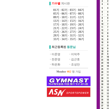
기수별
게시판
01기
·
02기
·
03기
·
04기
05기
·
06기
·
07기
·
08기
09기
·
10기
·
11기
·
12기
13기
·
14기
·
15기
·
16기
17기
·
18기
·
19기
·
20기
21기
·
22기
·
23기
·
24기
25기
·
26기
·
27기
·
28기
29기
·
30기
·
31기
·
32기
33기
·
34기
·
35기
·
36기
최근등록된
동문님
•
이준영
•
이덕주
•
전준영
•
김근호
•
하은화
•
조성만
Member
462
명 가입