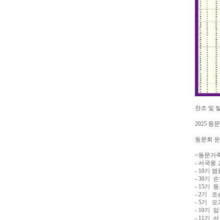
찬조 및 발
2025 
동문회 운
<동문가족
- 서국웅 
- 10기 
- 30기
- 15기 
- 2기 조
- 5기 오
- 10기 
- 11기 