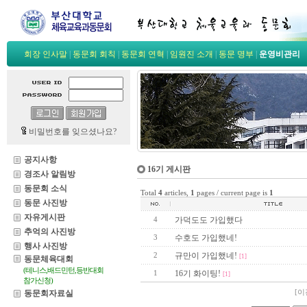
회장 인사말
|
동문회 회칙
|
동문회 연혁
|
임원진 소개
|
동문 명부
|
운영비관리
비밀번호를 잊으셨나요?
공지사항
16기 게시판
경조사 알림방
동문회 소식
Total
4
articles,
1
pages / current page is
1
동문 사진방
자유게시판
가덕도도 가입했다
4
추억의 사진방
수호도 가입했네!
3
행사 사진방
규만이 가입했네!
2
[1]
동문체육대회
(테니스,배드민턴,등반대회
16기 화이팅!
1
[1]
참가신청)
동문회자료실
[
이