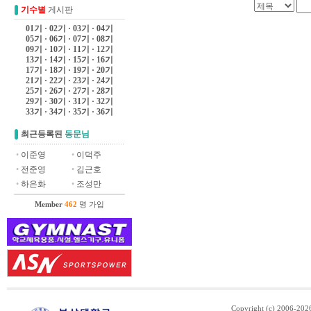
기수별
게시판
01기
·
02기
·
03기
·
04기
05기
·
06기
·
07기
·
08기
09기
·
10기
·
11기
·
12기
13기
·
14기
·
15기
·
16기
17기
·
18기
·
19기
·
20기
21기
·
22기
·
23기
·
24기
25기
·
26기
·
27기
·
28기
29기
·
30기
·
31기
·
32기
33기
·
34기
·
35기
·
36기
최근등록된
동문님
•
이준영
•
이덕주
•
전준영
•
김근호
•
하은화
•
조성만
Member
462
명 가입
Copyright (c) 2006-20