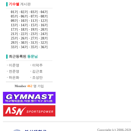
기수별
게시판
01기
·
02기
·
03기
·
04기
05기
·
06기
·
07기
·
08기
09기
·
10기
·
11기
·
12기
13기
·
14기
·
15기
·
16기
17기
·
18기
·
19기
·
20기
21기
·
22기
·
23기
·
24기
25기
·
26기
·
27기
·
28기
29기
·
30기
·
31기
·
32기
33기
·
34기
·
35기
·
36기
최근등록된
동문님
•
이준영
•
이덕주
•
전준영
•
김근호
•
하은화
•
조성만
Member
462
명 가입
Copyright (c) 2006-20