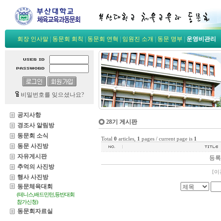
회장 인사말
|
동문회 회칙
|
동문회 연혁
|
임원진 소개
|
동문 명부
|
운영비관리
비밀번호를 잊으셨나요?
공지사항
28기 게시판
경조사 알림방
동문회 소식
Total
0
articles,
1
pages / current page is
1
동문 사진방
자유게시판
등록
추억의 사진방
[
이
행사 사진방
동문체육대회
(테니스,배드민턴,등반대회
참가신청)
동문회자료실