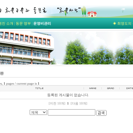
원진 소개
|
동문 명부
|
운영비관리
◈ 최영도의 
시판
es,
1
pages / current page is
1
등록된 게시물이 없습니다.
[
이전
10
개
]
1
[
다음
10
개
]