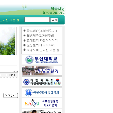
근교산 가는 길
◈
골프레슨(조영제/01기)
◈
웰빙체육교과연구회
◈
권대인의 자전거이야기
◈
전상천의 배구이야기
◈
최영도의 근교산 가는 길
login