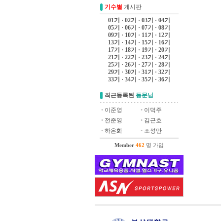
기수별
게시판
01기
·
02기
·
03기
·
04기
05기
·
06기
·
07기
·
08기
09기
·
10기
·
11기
·
12기
13기
·
14기
·
15기
·
16기
17기
·
18기
·
19기
·
20기
21기
·
22기
·
23기
·
24기
25기
·
26기
·
27기
·
28기
29기
·
30기
·
31기
·
32기
33기
·
34기
·
35기
·
36기
최근등록된
동문님
•
이준영
•
이덕주
•
전준영
•
김근호
•
하은화
•
조성만
Member
462
명 가입